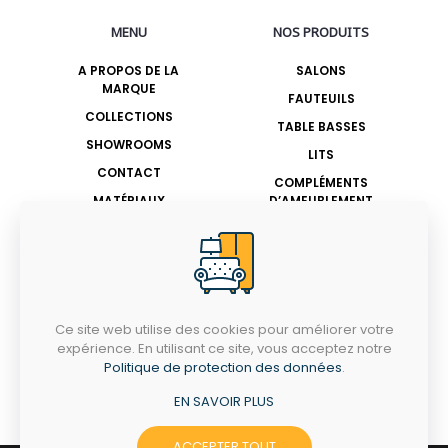
MENU
NOS PRODUITS
A PROPOS DE LA
SALONS
MARQUE
FAUTEUILS
COLLECTIONS
TABLE BASSES
SHOWROOMS
LITS
CONTACT
COMPLÉMENTS
MATÉRIAUX
D’AMEUBLEMENT
BESOIN DE CONSEIL ?
Tél.:
+216 70 721 483
Ce site web utilise des cookies pour améliorer votre
Email : contact@casitalia.com.tn
expérience. En utilisant ce site, vous acceptez notre
Politique de protection des données
.
LUNDI - SAMEDI
9h - 19h
EN SAVOIR PLUS
ACCEPTER TOUT