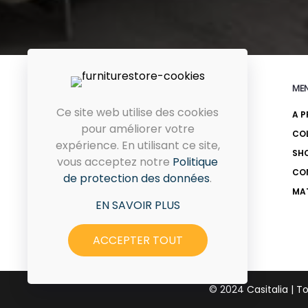
ME
Ce site web utilise des cookies
A P
75 Avenue de l'UMA , Ariana,
pour améliorer votre
CO
Tunisia
expérience. En utilisant ce site,
SH
vous acceptez notre
Politique
Route de Teniour Km 1.5 Sfax
CO
de protection des données
.
MA
EN SAVOIR PLUS
ACCEPTER TOUT
© 2024 Casitalia | T