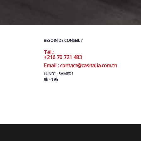
BESOIN DE CONSEIL ?
Tél.:
+216 70 721 483
Email : contact@casitalia.com.tn
LUNDI - SAMEDI
9h - 19h