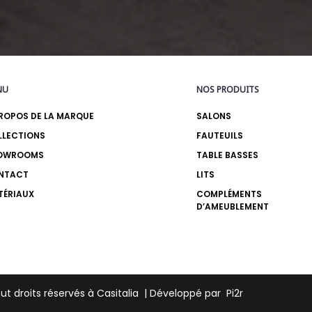
NU
NOS PRODUITS
ROPOS DE LA MARQUE
SALONS
LLECTIONS
FAUTEUILS
OWROOMS
TABLE BASSES
NTACT
LITS
TÉRIAUX
COMPLÉMENTS
D’AMEUBLEMENT
out droits réservés à Casitalia | Développé par
Pi2r