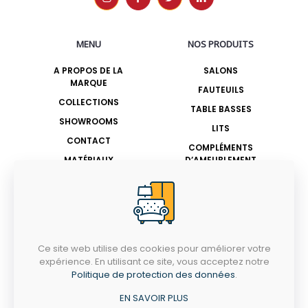
MENU
NOS PRODUITS
A PROPOS DE LA
SALONS
MARQUE
FAUTEUILS
COLLECTIONS
TABLE BASSES
SHOWROOMS
LITS
CONTACT
COMPLÉMENTS
MATÉRIAUX
D’AMEUBLEMENT
BESOIN DE CONSEIL ?
Tél.:
+216 70 721 483
Ce site web utilise des cookies pour améliorer votre
Email : contact@casitalia.com.tn
expérience. En utilisant ce site, vous acceptez notre
Politique de protection des données
.
LUNDI - SAMEDI
9h - 19h
EN SAVOIR PLUS